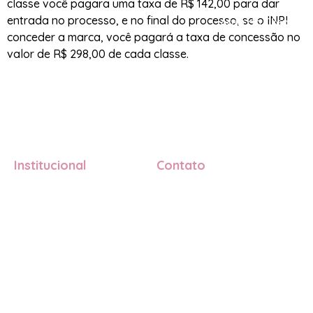
classe você pagara uma taxa de R$ 142,00 para dar
entrada no processo, e no final do processo, se o INPI
Área do Cliente
conceder a marca, você pagará a taxa de concessão no
valor de R$ 298,00 de cada classe.
Institucional
Contato
Quem somos
+55 (22) 99238-6101
O que fazemos
contato@sejadonadasuamarca.c
Depoimentos
FAQ
© 2026 Seja Dona da Sua Marca.
Política de Privacidade |
Todos os direitos reservados
Termos de Uso