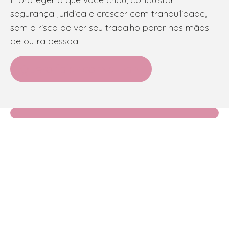
segurança jurídica e crescer com tranquilidade,
sem o risco de ver seu trabalho parar nas mãos
de outra pessoa.
Quero falar com a Dani
Na Seja Dona da Sua Marca, ajudamos
empreendedoras a transformarem ideias em marcas
fortes, registradas e reconhecidas.