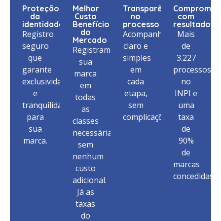
Proteção
Melhor
Transparência
Compromis
da
Custo
no
com
identidade
Benefício
processo
resultados
do
Registro
Acompanhamento
Mais
Mercado
seguro
claro e
de
Registramos
que
simples
3.227
sua
garante
em
processos
marca
exclusividade
cada
no
em
e
etapa,
INPI e
todas
tranquilidade
sem
uma
as
para
complicações.
taxa
classes
sua
de
necessárias,
marca.
90%
sem
de
nenhum
marcas
custo
concedidas.
adicional.
Já as
taxas
do