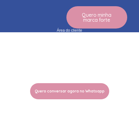
Quero minha
marca forte
Área do cliente
Registrar sua marca é garantir proteção, autoridade e
tranquilidade para crescer.
Quero conversar agora no Whatsapp