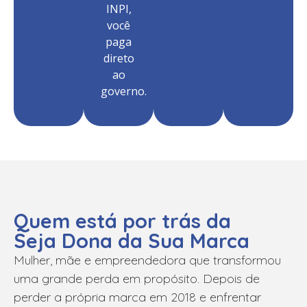
INPI,
você
paga
direto
ao
governo.
Quem está por trás da
Seja Dona da Sua Marca
Mulher, mãe e empreendedora que transformou
uma grande perda em propósito. Depois de
perder a própria marca em 2018 e enfrentar