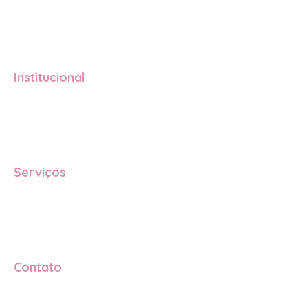
Institucional
Quem somos
O que fazemos
Depoimentos
FAQ
Serviços
Registro de marca no INPI
Pesquisa de viabilidade da marca
Acompanhamento do processo
Consultoria para empreendedoras
Contato
+55 (22) 99238-6101
contato@sejadonadasuamarca.com