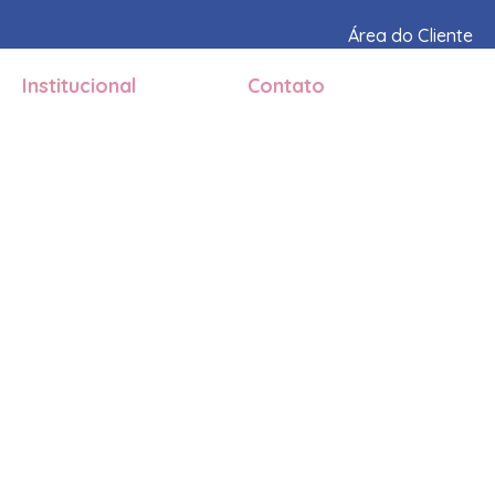
Área do Cliente
Institucional
Contato
Quem somos
+55 (22) 99238-6101
O que fazemos
contato@sejadonadasuamarca.c
Depoimentos
FAQ
© 2026 Seja Dona da Sua Marca.
Política de Privacidade |
Todos os direitos reservados
Termos de Uso