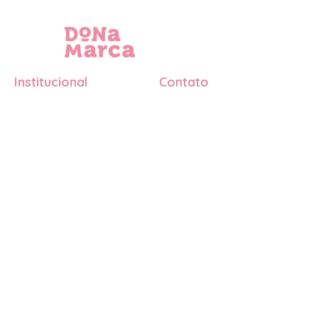
Área do Cliente
Institucional
Contato
Quem somos
+55 (22) 99238-6101
O que fazemos
contato@sejadonadasuamarca.c
Depoimentos
FAQ
© 2026 Seja Dona da Sua Marca.
Política de Privacidade |
Todos os direitos reservados
Termos de Uso